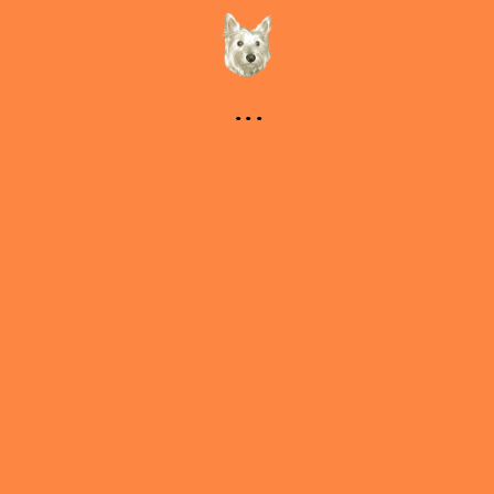
...
Inici
Noticies
En què estem ficades
Qui estem
Ecosistema
Contacte
BUSCAR
ESP
CAT
ENG