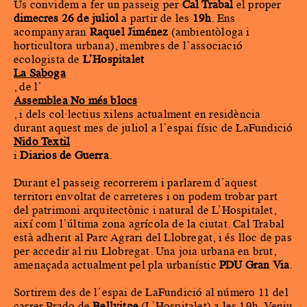
Us convidem a fer un passeig per
Cal Trabal
el proper
dimecres 26 de juliol
a partir de les
19h
. Ens
acompanyaran
Raquel Jiménez
(ambientòloga i
horticultora urbana), membres de l’associació
ecologista de
L’Hospitalet
La Saboga
, de l’
Assemblea No més blocs
, i dels col·lectius xilens actualment en residència
durant aquest mes de juliol a l’espai físic de LaFundició
Nido Textil
i
Diarios de Guerra
.
Durant el passeig recorrerem i parlarem d’aquest
territori envoltat de carreteres i on podem trobar part
del patrimoni arquitectònic i natural de L’Hospitalet,
així com l’última zona agrícola de la ciutat. Cal Trabal
està adherit al
Parc Agrari del Llobregat
, i és lloc de pas
per accedir al riu
Llobregat
. Una joia urbana en brut,
amenaçada actualment pel pla urbanístic
PDU Gran Via
.
Sortirem des de l’espai de LaFundició al número 11 del
carrer Prado de
Bellvitge
(L’Hospitalet) a les 19h. Veniu